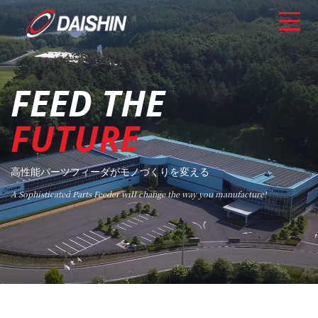
FEED THE
FUTURE
高性能パーツフィーダがモノづくりを変える
A Sophisticated Parts Feeder will change the way you manufacture!